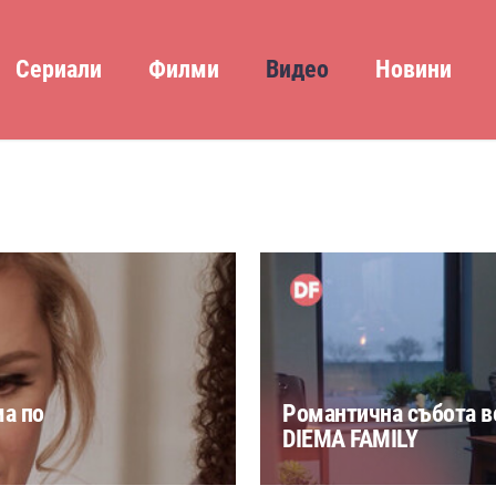
Сериали
Филми
Видео
Новини
ма по
Романтичнa събота в
DIEMA FAMILY