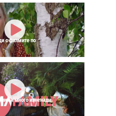
и с филмите по
блик и много изненади