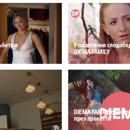
ъбота и
Романтични следобед
DIEMA FAMILY
DIEMA FAMILY с нов о
през пролетта